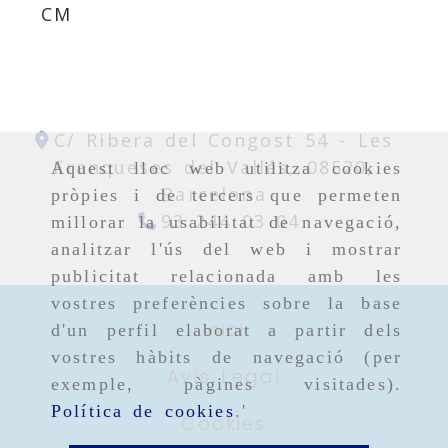
CM
C/ Ribera del Congost 54 -
Les
Franqueses del Vallés,
08520,
Aquest lloc web utilitza cookies
Barcelona
pròpies i de tercers que permeten
93 244 03 04
millorar la usabilitat de navegació,
analitzar l'ús del web i mostrar
publicitat relacionada amb les
vostres preferències sobre la base
Inici
d'un perfil elaborat a partir dels
vostres hàbits de navegació (per
Avís Legal
exemple, pàgines visitades).
Política de cookies
.'
Cookies