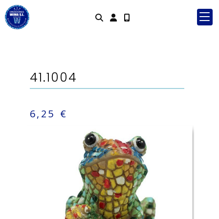
Identifícat
41.1004
6,25 €