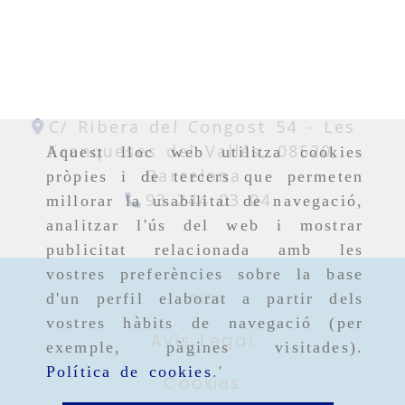
C/ Ribera del Congost 54 -
Les
Franqueses del Vallés,
08520,
Aquest lloc web utilitza cookies
Barcelona
pròpies i de tercers que permeten
93 244 03 04
millorar la usabilitat de navegació,
analitzar l'ús del web i mostrar
publicitat relacionada amb les
vostres preferències sobre la base
Inici
d'un perfil elaborat a partir dels
vostres hàbits de navegació (per
Avís Legal
exemple, pàgines visitades).
Política de cookies
.'
Cookies