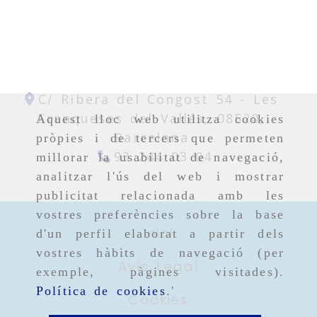
C/ Ribera del Congost 54 -
Les
Franqueses del Vallés,
08520,
Aquest lloc web utilitza cookies
Barcelona
pròpies i de tercers que permeten
93 244 03 04
millorar la usabilitat de navegació,
analitzar l'ús del web i mostrar
publicitat relacionada amb les
vostres preferències sobre la base
Inici
d'un perfil elaborat a partir dels
vostres hàbits de navegació (per
Avís Legal
exemple, pàgines visitades).
Política de cookies
.'
Cookies