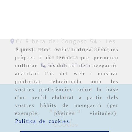
C/ Ribera del Congost 54 -
Les
Franqueses del Vallés,
08520,
Aquest lloc web utilitza cookies
Barcelona
pròpies i de tercers que permeten
93 244 03 04
millorar la usabilitat de navegació,
analitzar l'ús del web i mostrar
publicitat relacionada amb les
vostres preferències sobre la base
Inici
d'un perfil elaborat a partir dels
vostres hàbits de navegació (per
Avís Legal
exemple, pàgines visitades).
Política de cookies
.'
Cookies