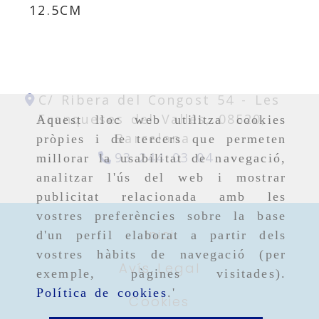
12.5CM
C/ Ribera del Congost 54 -
Les
Franqueses del Vallés,
08520,
Aquest lloc web utilitza cookies
Barcelona
pròpies i de tercers que permeten
93 244 03 04
millorar la usabilitat de navegació,
analitzar l'ús del web i mostrar
publicitat relacionada amb les
vostres preferències sobre la base
Inici
d'un perfil elaborat a partir dels
vostres hàbits de navegació (per
Avís Legal
exemple, pàgines visitades).
Política de cookies
.'
Cookies