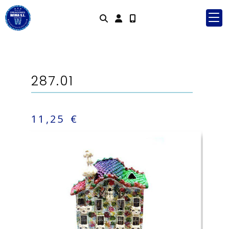
Identifícat
287.01
11,25 €