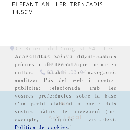
ELEFANT ANILLER TRENCADIS
14.5CM
C/ Ribera del Congost 54 -
Les
Franqueses del Vallés,
08520,
Aquest lloc web utilitza cookies
Barcelona
pròpies i de tercers que permeten
93 244 03 04
millorar la usabilitat de navegació,
analitzar l'ús del web i mostrar
publicitat relacionada amb les
vostres preferències sobre la base
Inici
d'un perfil elaborat a partir dels
vostres hàbits de navegació (per
Avís Legal
exemple, pàgines visitades).
Política de cookies
.'