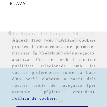
BLAVA
C/ Ribera del Congost 54 -
Les
Franqueses del Vallés,
08520,
Aquest lloc web utilitza cookies
Barcelona
pròpies i de tercers que permeten
93 244 03 04
millorar la usabilitat de navegació,
analitzar l'ús del web i mostrar
publicitat relacionada amb les
vostres preferències sobre la base
Inici
d'un perfil elaborat a partir dels
vostres hàbits de navegació (per
Avís Legal
exemple, pàgines visitades).
Política de cookies
.'
Cookies