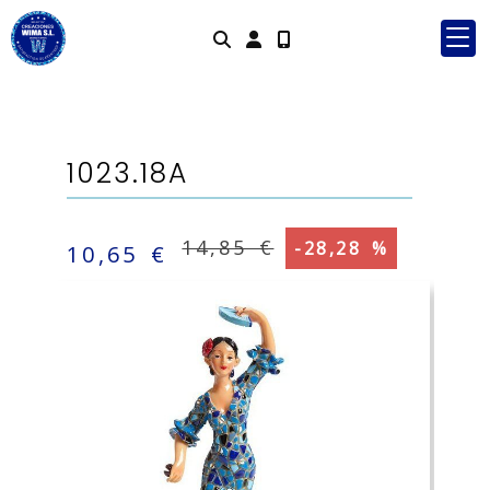
Identifícat
1023.18A
14,85 €
-28,28 %
10,65 €