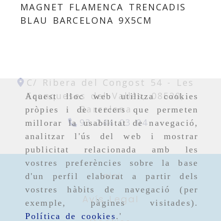
MAGNET FLAMENCA TRENCADIS
BLAU BARCELONA 9X5CM
C/ Ribera del Congost 54 -
Les
Franqueses del Vallés,
08520,
Aquest lloc web utilitza cookies
Barcelona
pròpies i de tercers que permeten
93 244 03 04
millorar la usabilitat de navegació,
analitzar l'ús del web i mostrar
publicitat relacionada amb les
vostres preferències sobre la base
Inici
d'un perfil elaborat a partir dels
vostres hàbits de navegació (per
Avís Legal
exemple, pàgines visitades).
Política de cookies
.'