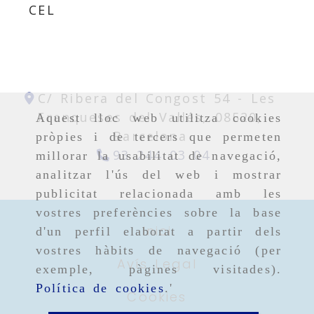
CEL
C/ Ribera del Congost 54 -
Les
Franqueses del Vallés,
08520,
Aquest lloc web utilitza cookies
Barcelona
pròpies i de tercers que permeten
93 244 03 04
millorar la usabilitat de navegació,
analitzar l'ús del web i mostrar
publicitat relacionada amb les
vostres preferències sobre la base
Inici
d'un perfil elaborat a partir dels
vostres hàbits de navegació (per
Avís Legal
exemple, pàgines visitades).
Política de cookies
.'
Cookies