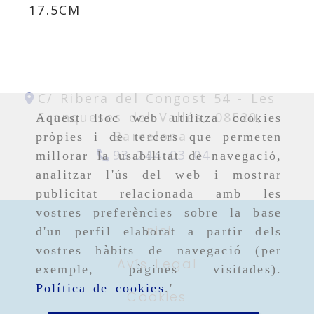
17.5CM
C/ Ribera del Congost 54 -
Les
Franqueses del Vallés,
08520,
Aquest lloc web utilitza cookies
Barcelona
pròpies i de tercers que permeten
93 244 03 04
millorar la usabilitat de navegació,
analitzar l'ús del web i mostrar
publicitat relacionada amb les
vostres preferències sobre la base
Inici
d'un perfil elaborat a partir dels
vostres hàbits de navegació (per
Avís Legal
exemple, pàgines visitades).
Política de cookies
.'
Cookies