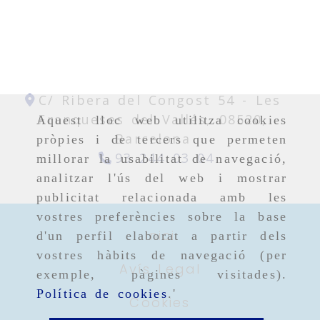
C/ Ribera del Congost 54 -
Les
Franqueses del Vallés,
08520,
Aquest lloc web utilitza cookies
Barcelona
pròpies i de tercers que permeten
93 244 03 04
millorar la usabilitat de navegació,
analitzar l'ús del web i mostrar
publicitat relacionada amb les
vostres preferències sobre la base
Inici
d'un perfil elaborat a partir dels
vostres hàbits de navegació (per
Avís Legal
exemple, pàgines visitades).
Política de cookies
.'
Cookies