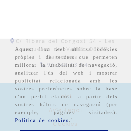
C/ Ribera del Congost 54 -
Les
Franqueses del Vallés,
08520,
Aquest lloc web utilitza cookies
Barcelona
pròpies i de tercers que permeten
93 244 03 04
millorar la usabilitat de navegació,
analitzar l'ús del web i mostrar
publicitat relacionada amb les
vostres preferències sobre la base
Inici
d'un perfil elaborat a partir dels
vostres hàbits de navegació (per
Avís Legal
exemple, pàgines visitades).
Política de cookies
.'
Cookies