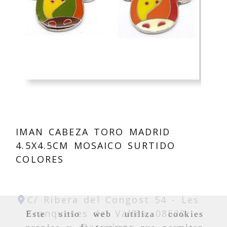
IMAN CABEZA TORO MADRID
4.5X4.5CM MOSAICO SURTIDO
COLORES
C/ Ribera del Congost 54 -
Les
Franqueses del Vallés,
08520,
Este sitio web utiliza cookies
Barcelona