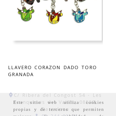
LLAVERO CORAZON DADO TORO
GRANADA
C/ Ribera del Congost 54 -
Les
Franqueses del Vallés,
08520,
Este sitio web utiliza cookies
Barcelona
propias y de terceros que permiten
93 244 03 04