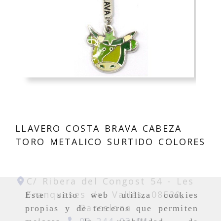
LLAVERO COSTA BRAVA CABEZA
TORO METALICO SURTIDO COLORES
C/ Ribera del Congost 54 -
Les
Franqueses del Vallés,
08520,
Este sitio web utiliza cookies
Barcelona
propias y de terceros que permiten
93 244 03 04