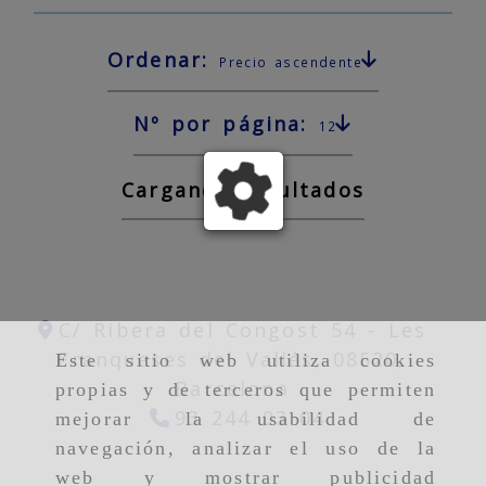
Ordenar:
Precio ascendente
Nº por página:
12
Cargando resultados
C/ Ribera del Congost 54 -
Les
Franqueses del Vallés,
08520,
Este sitio web utiliza cookies
Barcelona
propias y de terceros que permiten
93 244 03 04
mejorar la usabilidad de
navegación, analizar el uso de la
web y mostrar publicidad