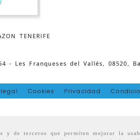
AZON TENERIFE
 54 -
Les Franqueses del Vallés,
08520,
B
 legal
Cookies
Privacidad
Condici
as y de terceros que permiten mejorar la usab