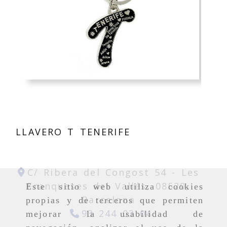
LLAVERO T TENERIFE
C/ Ribera del Congost 54 -
Les
Franqueses del Vallés,
08520,
Este sitio web utiliza cookies
Barcelona
propias y de terceros que permiten
93 244 03 04
mejorar la usabilidad de