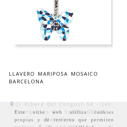
LLAVERO MARIPOSA MOSAICO
BARCELONA
C/ Ribera del Congost 54 -
Les
Franqueses del Vallés,
08520,
Este sitio web utiliza cookies
Barcelona
propias y de terceros que permiten
93 244 03 04