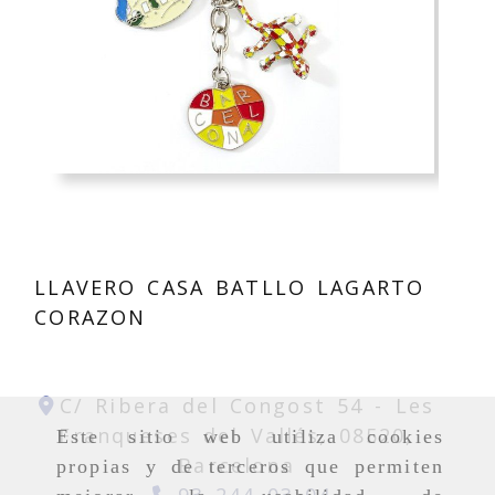
LLAVERO CASA BATLLO LAGARTO
CORAZON
C/ Ribera del Congost 54 -
Les
Franqueses del Vallés,
08520,
Este sitio web utiliza cookies
Barcelona
propias y de terceros que permiten
93 244 03 04