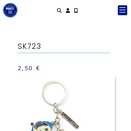
Identifícate
SK723
2,50 €