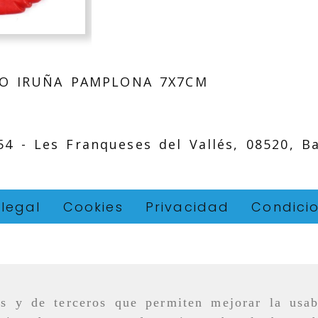
O IRUÑA PAMPLONA 7X7CM
 54 -
Les Franqueses del Vallés,
08520,
B
 legal
Cookies
Privacidad
Condici
as y de terceros que permiten mejorar la usab