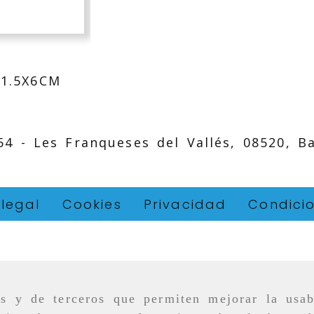
1.5X6CM
 54 -
Les Franqueses del Vallés,
08520,
B
 legal
Cookies
Privacidad
Condici
as y de terceros que permiten mejorar la usab