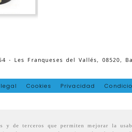
 54 -
Les Franqueses del Vallés,
08520,
B
 legal
Cookies
Privacidad
Condici
as y de terceros que permiten mejorar la usab