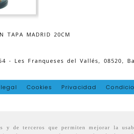
ON TAPA MADRID 20CM
 54 -
Les Franqueses del Vallés,
08520,
B
 legal
Cookies
Privacidad
Condici
as y de terceros que permiten mejorar la usab