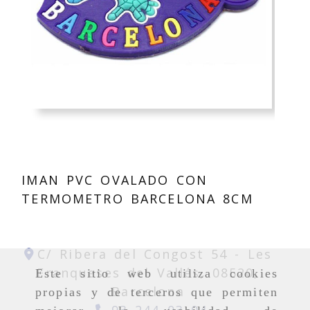
IMAN PVC OVALADO CON
TERMOMETRO BARCELONA 8CM
C/ Ribera del Congost 54 -
Les
Franqueses del Vallés,
08520,
Este sitio web utiliza cookies
Barcelona
propias y de terceros que permiten
93 244 03 04