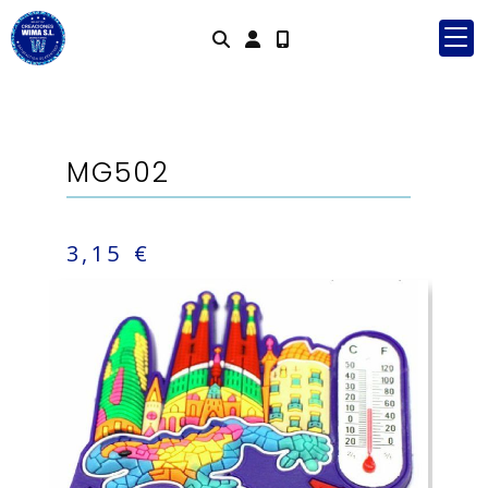
Identifícate
MG502
3,15 €