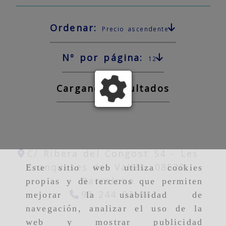
Ordenar:
Precio ascendente
Nº por página:
12
Cargando resultados
C/ Ribera del Congost 54 -
Les
Franqueses del Vallés,
08520,
Este sitio web utiliza cookies
Barcelona
propias y de terceros que permiten
93 244 03 04
mejorar la usabilidad de
navegación, analizar el uso de la
web y mostrar publicidad