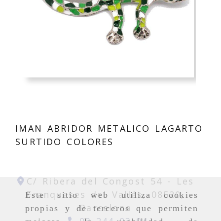
IMAN ABRIDOR METALICO LAGARTO
SURTIDO COLORES
C/ Ribera del Congost 54 -
Les
Franqueses del Vallés,
08520,
Este sitio web utiliza cookies
Barcelona
propias y de terceros que permiten
93 244 03 04