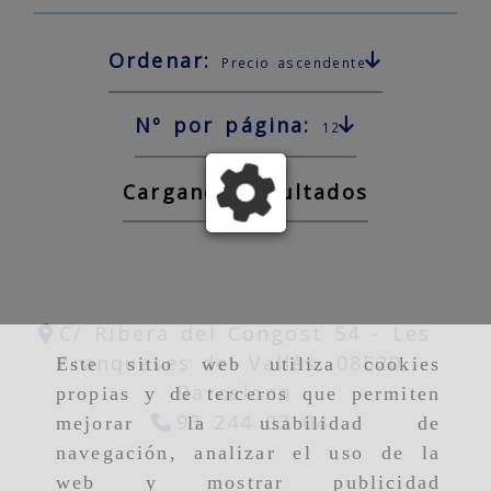
Ordenar:
Precio ascendente
Nº por página:
12
Cargando resultados
C/ Ribera del Congost 54 -
Les
Franqueses del Vallés,
08520,
Este sitio web utiliza cookies
Barcelona
propias y de terceros que permiten
93 244 03 04
mejorar la usabilidad de
navegación, analizar el uso de la
web y mostrar publicidad