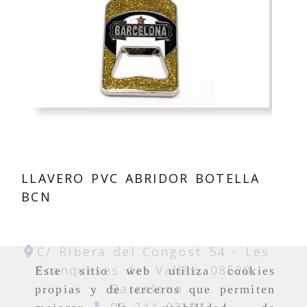
LLAVERO PVC ABRIDOR BOTELLA
BCN
C/ Ribera del Congost 54 -
Les
Franqueses del Vallés,
08520,
Este sitio web utiliza cookies
Barcelona
propias y de terceros que permiten
93 244 03 04