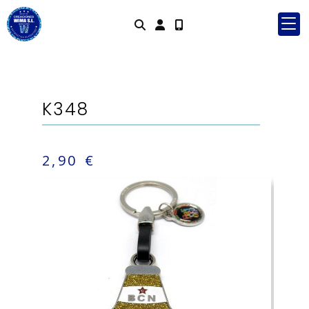
Identifícate
K348
2,90 €