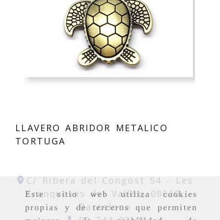
LLAVERO ABRIDOR METALICO
TORTUGA
C/ Ribera del Congost 54 -
Les
Franqueses del Vallés,
08520,
Este sitio web utiliza cookies
Barcelona
propias y de terceros que permiten
93 244 03 04