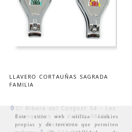
LLAVERO CORTAUÑAS SAGRADA
FAMILIA
C/ Ribera del Congost 54 -
Les
Franqueses del Vallés,
08520,
Este sitio web utiliza cookies
Barcelona
propias y de terceros que permiten
93 244 03 04