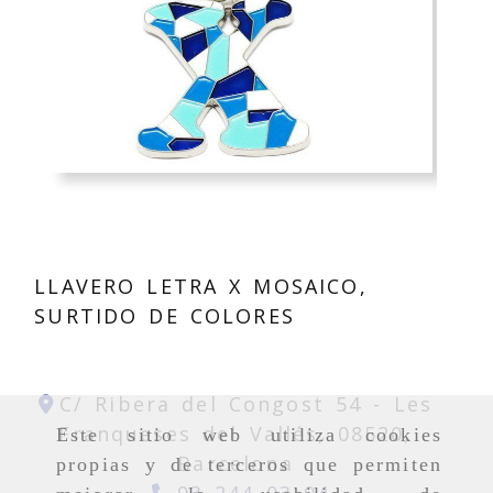
LLAVERO LETRA X MOSAICO,
SURTIDO DE COLORES
C/ Ribera del Congost 54 -
Les
Franqueses del Vallés,
08520,
Este sitio web utiliza cookies
Barcelona
propias y de terceros que permiten
93 244 03 04