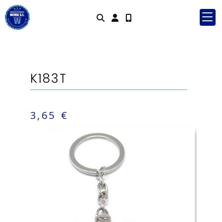
Identifícate
K183T
3,65 €