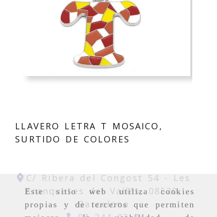
LLAVERO LETRA T MOSAICO,
SURTIDO DE COLORES
C/ Ribera del Congost 54 -
Les
Franqueses del Vallés,
08520,
Este sitio web utiliza cookies
Barcelona
propias y de terceros que permiten
93 244 03 04