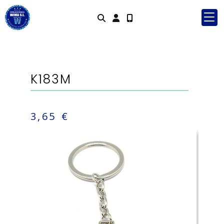
Identifícate
K183M
3,65 €