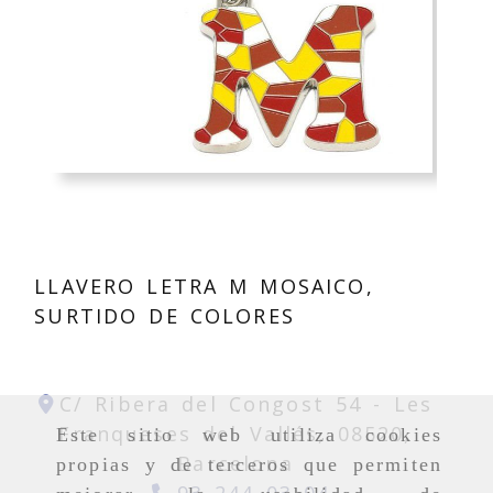
LLAVERO LETRA M MOSAICO,
SURTIDO DE COLORES
C/ Ribera del Congost 54 -
Les
Franqueses del Vallés,
08520,
Este sitio web utiliza cookies
Barcelona
propias y de terceros que permiten
93 244 03 04