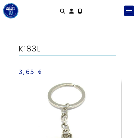
Identifícate
K183L
3,65 €