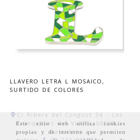
LLAVERO LETRA L MOSAICO,
SURTIDO DE COLORES
C/ Ribera del Congost 54 -
Les
Franqueses del Vallés,
08520,
Este sitio web utiliza cookies
Barcelona
propias y de terceros que permiten
93 244 03 04