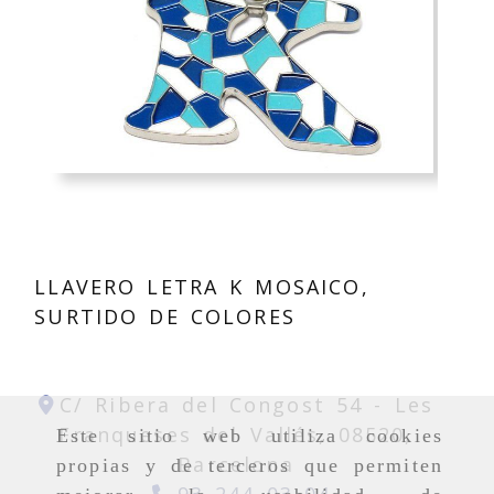
LLAVERO LETRA K MOSAICO,
SURTIDO DE COLORES
C/ Ribera del Congost 54 -
Les
Franqueses del Vallés,
08520,
Este sitio web utiliza cookies
Barcelona
propias y de terceros que permiten
93 244 03 04