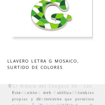
LLAVERO LETRA G MOSAICO,
SURTIDO DE COLORES
C/ Ribera del Congost 54 -
Les
Franqueses del Vallés,
08520,
Este sitio web utiliza cookies
Barcelona
propias y de terceros que permiten
93 244 03 04