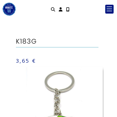
Identifícate
K183G
3,65 €