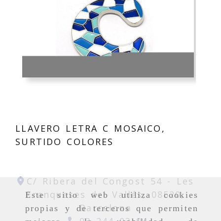
LLAVERO LETRA C MOSAICO,
SURTIDO COLORES
C/ Ribera del Congost 54 -
Les
Franqueses del Vallés,
08520,
Este sitio web utiliza cookies
Barcelona
propias y de terceros que permiten
93 244 03 04