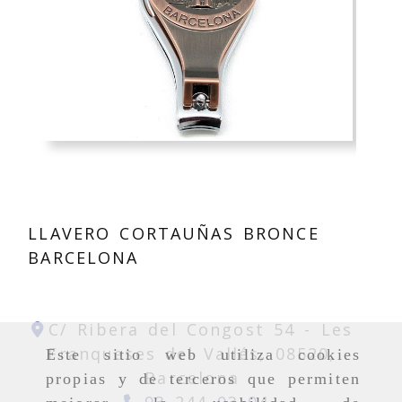
LLAVERO CORTAUÑAS BRONCE
BARCELONA
C/ Ribera del Congost 54 -
Les
Franqueses del Vallés,
08520,
Este sitio web utiliza cookies
Barcelona
propias y de terceros que permiten
93 244 03 04