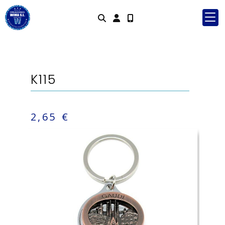
Identifícate
K115
2,65 €