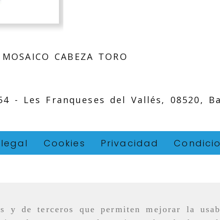
 MOSAICO CABEZA TORO
 54 -
Les Franqueses del Vallés,
08520,
B
 legal
Cookies
Privacidad
Condici
as y de terceros que permiten mejorar la usab