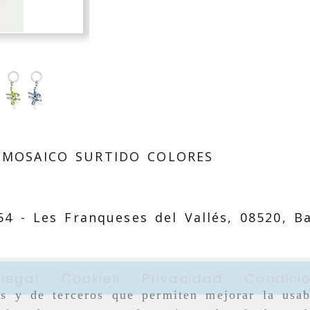
 MOSAICO SURTIDO COLORES
 54 -
Les Franqueses del Vallés,
08520,
B
 legal
Cookies
Privacidad
Condici
as y de terceros que permiten mejorar la usab