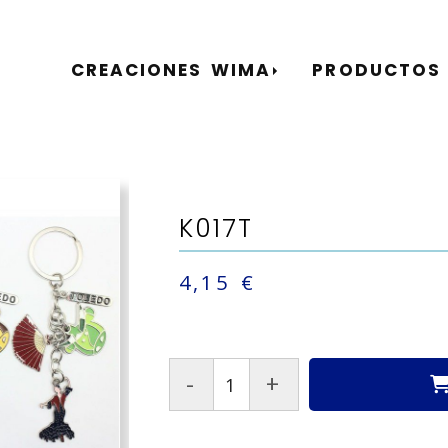
CREACIONES WIMA
PRODUCTOS
K017T
4,15 €
-
+