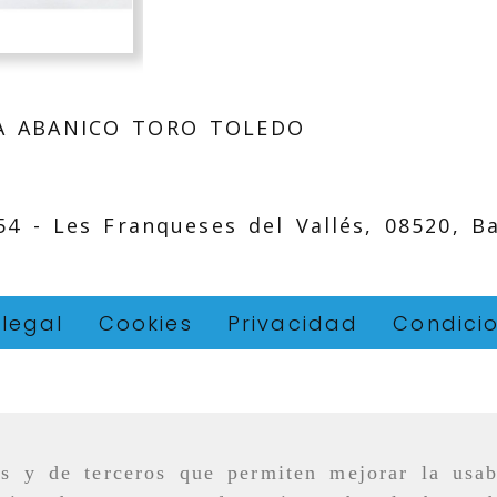
A ABANICO TORO TOLEDO
 54 -
Les Franqueses del Vallés,
08520,
B
 legal
Cookies
Privacidad
Condici
as y de terceros que permiten mejorar la usab