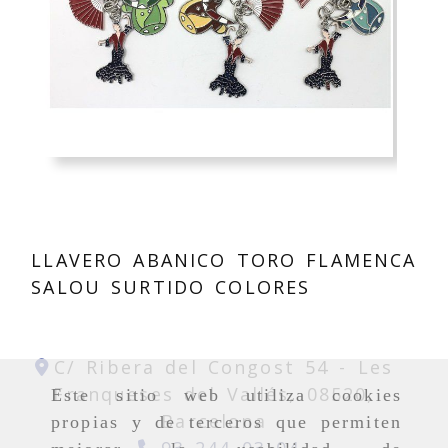
LLAVERO ABANICO TORO FLAMENCA
SALOU SURTIDO COLORES
C/ Ribera del Congost 54 -
Les
Franqueses del Vallés,
08520,
Este sitio web utiliza cookies
Barcelona
propias y de terceros que permiten
93 244 03 04