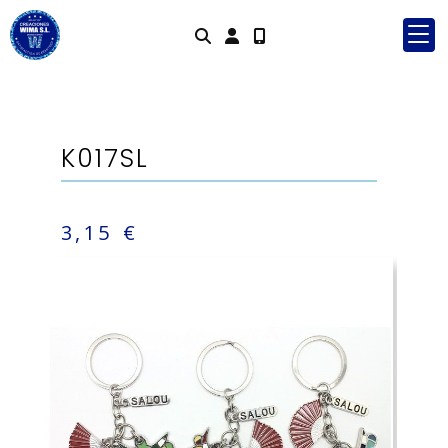
Identifícate
K017SL
3,15 €