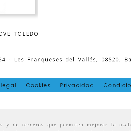
LOVE TOLEDO
 54 -
Les Franqueses del Vallés,
08520,
B
 legal
Cookies
Privacidad
Condici
as y de terceros que permiten mejorar la usab