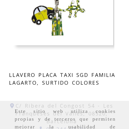
LLAVERO PLACA TAXI SGD FAMILIA
LAGARTO, SURTIDO COLORES
C/ Ribera del Congost 54 -
Les
Este sitio web utiliza cookies
Franqueses del Vallés,
08520,
propias y de terceros que permiten
Barcelona
mejorar la usabilidad de
93 244 03 04