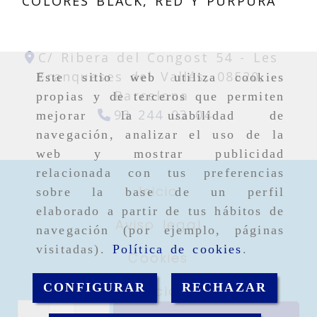
COLORES BLACK, RED Y PURPURA
C/ Ribera del Congost 54 -
Les
Franqueses del Vallés,
08520,
Este sitio web utiliza cookies
Barcelona
propias y de terceros que permiten
93 244 03 04
mejorar la usabilidad de
navegación, analizar el uso de la
web y mostrar publicidad
relacionada con tus preferencias
Inicio
sobre la base de un perfil
elaborado a partir de tus hábitos de
Aviso legal
navegación (por ejemplo, páginas
visitadas).
Política de cookies
.
Cookies
CONFIGURAR
RECHAZAR
Privacidad