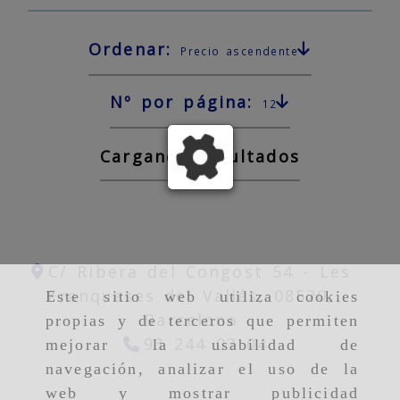
Ordenar:
Precio ascendente
Nº por página:
12
Cargando resultados
C/ Ribera del Congost 54 -
Les
Franqueses del Vallés,
08520,
Este sitio web utiliza cookies
Barcelona
propias y de terceros que permiten
93 244 03 04
mejorar la usabilidad de
navegación, analizar el uso de la
web y mostrar publicidad