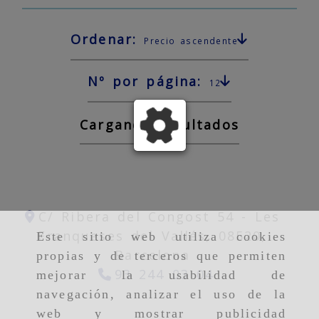
Ordenar:
Precio ascendente
Nº por página:
12
Cargando resultados
C/ Ribera del Congost 54 -
Les
Franqueses del Vallés,
08520,
Este sitio web utiliza cookies
Barcelona
propias y de terceros que permiten
93 244 03 04
mejorar la usabilidad de
navegación, analizar el uso de la
web y mostrar publicidad