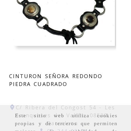
CINTURON SEÑORA REDONDO
PIEDRA CUADRADO
C/ Ribera del Congost 54 -
Les
Franqueses del Vallés,
08520,
Este sitio web utiliza cookies
Barcelona
propias y de terceros que permiten
93 244 03 04