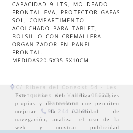
CAPACIDAD 9 LTS, MOLDEADO
FRONTAL EVA, PROTECTOR GAFAS
SOL, COMPARTIMENTO
ACOLCHADO PARA TABLET,
BOLSILLO CON CREMALLERA
ORGANIZADOR EN PANEL
FRONTAL.
MEDIDAS20.5X35.5X10CM
C/ Ribera del Congost 54 -
Les
Franqueses del Vallés,
08520,
Este sitio web utiliza cookies
Barcelona
propias y de terceros que permiten
93 244 03 04
mejorar la usabilidad de
navegación, analizar el uso de la
web y mostrar publicidad